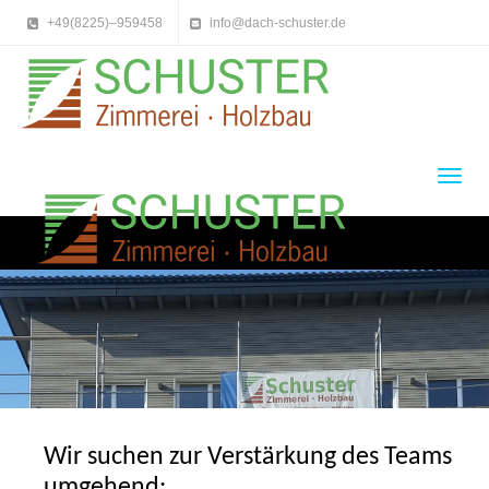
+49(8225)–959458
info@dach-schuster.de
Toggl
navig
merei und
Holzhaus
Schuster Zim
Holzbau
Wir suchen zur Verstärkung des Teams
umgehend: