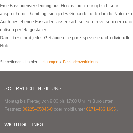
Eine Fassadenverkleidung aus Holz ist nicht nur optisch sehr
ansprechend. Damit fügt sich jedes Gebäude perfekt in die Natur ein.
Auch bestehende Fassaden lassen sich so extrem verschönern und
optisch perfekt gestalten.
Damit bekommt jedes Gebäude eine ganz spezielle und individuelle
Note.
Sie befinden sich hier:
Leistungen
>
Fassadenverkleidung
SO ERREICHEN SIE UNS
Montag bis Freitag von 8:00 bis 17:00 Uhr im Büro unter
Festnetz
08225–95945-8
oder mobil unter
0171–463 1695
.
WICHTIGE LINKS